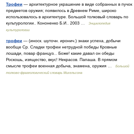
Трофеи
— архитектурное украшение в виде собранных в пучок
предметов оружия; появилось в Древнем Риме, широко
использовалось в архитектуре. Большой толковый словарь по
культурологии.. Кононенко Б.И.. 2003 …
Энциклопедия
культурологии
трофеи
— (иноск. шуточн. иронич.) знаки успеха, добычи
вообще Ср. Сладки трофеи нетрудной победы Кровные
лошади, повар француз... Боже! какие давал он обеды
Роскошь, изящество, вкус! Некрасов. Папаша. В прямом
смысле трофеи военная добыча, знамена, оружия …
Большой
толково-фразеологический словарь Михельсона