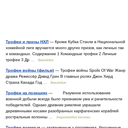
Трофеи и призы НХЛ
— Кроме Кубка Стэнли в Национальной
хоккейной лиге вручается много других призов, как личных так
и командных. Содержание 1 Командные трофеи 2 Личные
трофеи 3 Др …
Википедия
Трофеи войны (фильм)
— Трофеи войны Spoils Of War Жанр
драма Режиссёр Дэвид Грин В главных ролях Джон Хирд
Страна Канада Год …
Википедия
Трофеи на позициях
— Разумное использование
военной добычи всегда было признаком ума и рачительности
победителей. Однако древние римляне украшали
деревянными носами разобранных карфагенских кораблей
ростральные колонны …
Энциклопедия техники
Трофеи военные
— захваченные у противника, брошенные