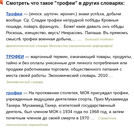
Смотреть что такое "трофеи" в других словарях:
Трофеи
— (иноск. шуточн. иронич.) знаки успѣха, добычи
вообще. Ср. Сладки трофеи нетрудной побѣды Кровныя
лошади, поваръ французъ... Боже! какіе давалъ онъ обѣды
Роскошь, изящество, вкусъ! Некрасовъ. Папаша. Въ прямомъ
смыслѣ трофеи военная добыча,… …
Большой толково-
фразеологический словарь Михельсона (оригинальная орфография)
ТРОФЕИ
— жаргонный термин, означающий товары, продукты,
тайно и без оплаты унесенные для личного потребления или
продажи работниками торговли, общественного питания с
места своей работы. Экономический словарь. 2010 …
Экономический словарь
трофеи
— На протяжении столетия, МОК присуждал трофеи,
учрежденные ведущими деятелями спорта, Приз Мухаммеда
Тахера. Мухаммед Тахер, египетский государственный
деятель, был членом МОК с 1934 года по 1968 год, а затем
почетным членом до своей смерти в 1970 …
Справочник
технического переводчика